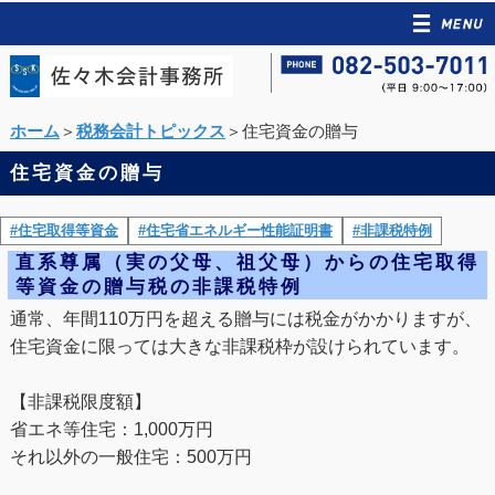
ホーム
＞
税務会計トピックス
＞住宅資金の贈与
住宅資金の贈与
#住宅取得等資金
#住宅省エネルギー性能証明書
#非課税特例
直系尊属（実の父母、祖父母）からの住宅取得
等資金の贈与税の非課税特例
通常、年間110万円を超える贈与には税金がかかりますが、
住宅資金に限っては大きな非課税枠が設けられています。
【非課税限度額】
省エネ等住宅：1,000万円
それ以外の一般住宅：500万円